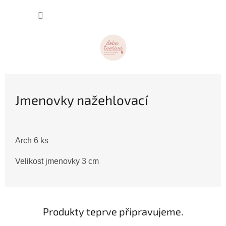
Přejít
NÁKUP
na
obsah
KOŠÍK
Jmenovky nažehlovací
Arch 6 ks
Velikost jmenovky 3 cm
Produkty teprve připravujeme.