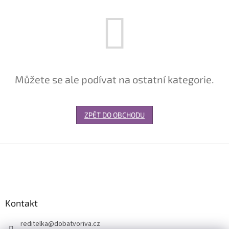
Můžete se ale podívat na ostatní kategorie.
ZPĚT DO OBCHODU
Z
á
p
a
t
Kontakt
í
reditelka
@
dobatvoriva.cz