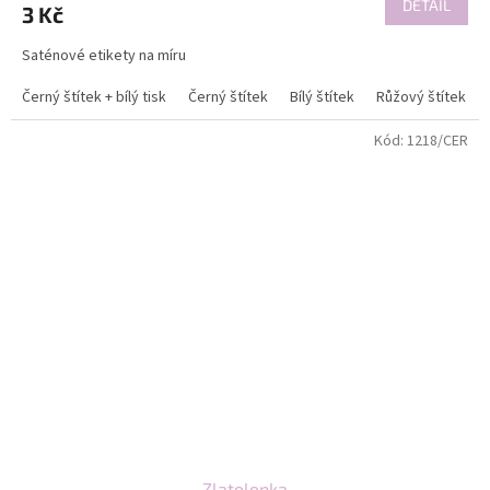
DETAIL
3 Kč
Saténové etikety na míru
Černý štítek + bílý tisk
Černý štítek
Bílý štítek
Růžový štítek
Kód:
1218/CER
Zlatolepka