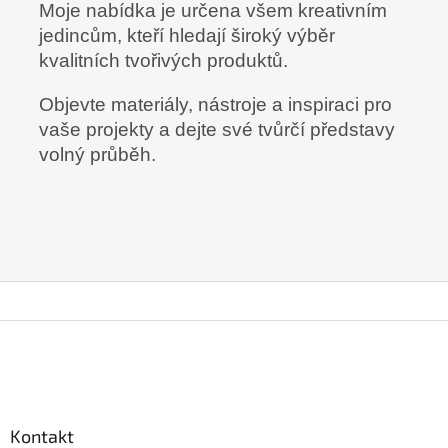
Moje nabídka je určena všem kreativním
jedincům, kteří hledají široký výběr
kvalitních tvořivých produktů.
Objevte materiály, nástroje a inspiraci pro
vaše projekty a dejte své tvůrčí představy
volný průběh.
Z
á
p
a
t
Kontakt
í