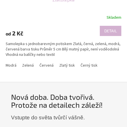
Skladem
DETAIL
2 Kč
od
Samolepka s jednobarevným potiskem Zlatá, černá, zelená, modrá,
červená barva tisku Průměr 5 cm Bílý matný papír, není voděodolná
Vhodná na balíčky nebo textil
Modrá
Zelená
Červená
Zlatý tisk
Černý tisk
Nová doba. Doba tvořivá.
Protože na detailech záleží!
Vstupte do světa tvůrčí vášně.