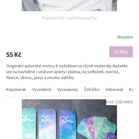
ž
í
Roztomilé nažehlovačky
!
Skladem
DETAIL
55 Kč
Originální autorské motivy k nažehlení na různé materiály Nažehlit
lze na bavlněné i směsné úplety i plátna, na softshell, merino,
fleece, dřevo, plast a mnoho dalšího
Kapybarák
Vysealená
Vysealenej
Želvíčko
Imbeseal
Kapyt
Kód:
108/HNE8