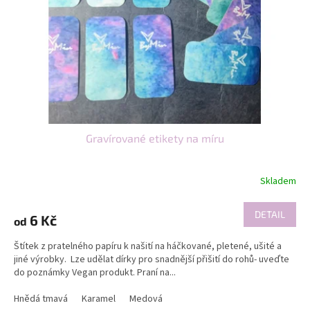
Gravírované etikety na míru
Skladem
DETAIL
6 Kč
od
Štítek z pratelného papíru k našití na háčkované, pletené, ušité a
jiné výrobky. Lze udělat dírky pro snadnější přišití do rohů- uveďte
do poznámky Vegan produkt. Praní na...
Hnědá tmavá
Karamel
Medová